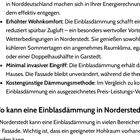
in Norderstedt eingesetzt
in Norddeutschland machen sich in Ihrer Energierechnu
werden?
dem effektiv entgegen.
Was kostet eine Einblasdämmung
Erhöhter Wohnkomfort:
Die Einblasdämmung schafft ein
in Norderstedt?
reduziert spürbar Zugluft – ein besonders wertvoller Vort
Wetterbedingungen in Norderstedt. Sie genießen sowohl
kühleren Sommertagen ein angenehmes Raumklima, egal 
oder einer Doppelhaushälfte in Garstedt.
Minimal invasiver Eingriff
: Die Einblasdämmung erhält da
Hauses. Die Fassade bleibt unverändert, während die ther
Kostengünstige Dämmungsmethode
: Im Vergleich zu 
Einblasdämmung ein ausgezeichnetes Preis-Leistungs-Ver
o kann eine Einblasdämmung in Norderstedt
 Norderstedt kann eine Einblasdämmung in vielen Bereiche
r Fassade. Wichtig ist, dass ein geeigneter Hohlraum vorha
rden kann.