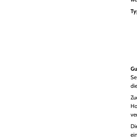
Ty
Gu
Se
di
Zu
Ho
ve
Di
ei