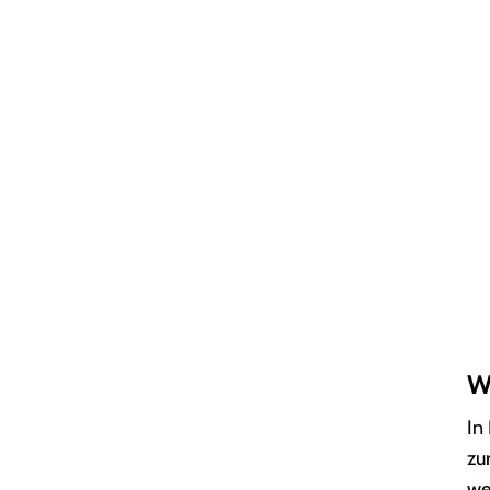
W
In
zu
we