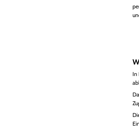
pe
un
W
In
ab
Da
Zu
Di
Ei