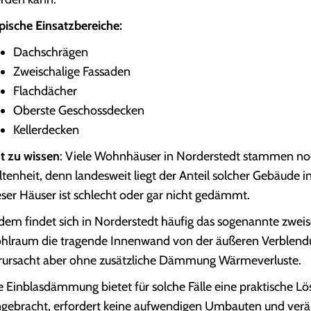
pische Einsatzbereiche:
Dachschrägen
Zweischalige Fassaden
Flachdächer
Oberste Geschossdecken
Kellerdecken
t zu wissen
: Viele Wohnhäuser in Norderstedt stammen noch
ltenheit, denn landesweit liegt der Anteil solcher Gebäude i
eser Häuser ist schlecht oder gar nicht gedämmt.
dem findet sich in Norderstedt häufig das sogenannte zweis
hlraum die tragende Innenwand von der äußeren Verblendun
rursacht aber ohne zusätzliche Dämmung Wärmeverluste.
e Einblasdämmung bietet für solche Fälle eine praktische L
ngebracht, erfordert keine aufwendigen Umbauten und verän