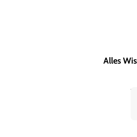
Alles Wi
W
Ei
Pl