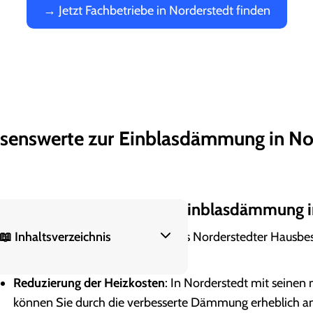
→ Jetzt Fachbetriebe in Norderstedt finden
ssenswerte zur
Einblasdämmung in No
as sind die Vorteile einer Einblasdämmung 
ne
📖 Inhaltsverzeichnis
Einblasdämmung
bietet Ihnen als Norderstedter Hausbesi
uspunkte:
Was sind die Vorteile einer
Einblasdämmung in Norderstedt?
Reduzierung der Heizkosten
: In Norderstedt mit seinen
können Sie durch die verbesserte Dämmung erheblich an
Wo kann eine Einblasdämmung