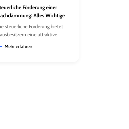
teuerliche Förderung einer
achdämmung: Alles Wichtige
ie steuerliche Förderung bietet
ausbesitzern eine attraktive
öglichkeit, die Kosten für eine
Mehr erfahren
achdämmung spürbar zu senken.
b Zwischensparrendämmung,
ufsparrendämmung oder
achbodendämmung – viele
aßnahmen können steuerlich
eltend gemacht werden. Doch wie
enau funktioniert die steuerliche
örderung? Welche Voraussetzungen
elten? Und ist eine Kombination
it anderen Förderprogrammen