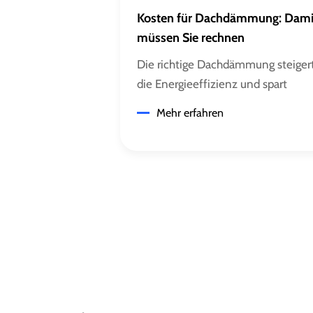
Kosten für Dachdämmung: Dami
müssen Sie rechnen
Die richtige Dachdämmung steiger
die Energieeffizienz und spart
langfristig Heizkosten. Aber was
Mehr erfahren
kostet eine Dachdämmung genau?
Welche Faktoren beeinflussen die
Kosten, und welche
Fördermöglichkeiten können
genutzt werden, um das Budget zu
entlasten? In diesem Ratgeber
erfahren Sie alles Wichtige zu den
Kosten einer Dachdämmung.