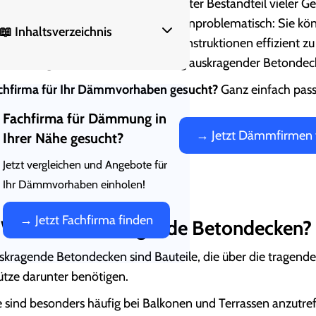
skragende Betondecken sind ein fester Bestandteil vieler G
s energetischer Sicht sind sie nicht unproblematisch: Sie 
📖 Inhaltsverzeichnis
lche Lösungen gibt es, um diese Konstruktionen effizient 
1. Was sind auskragende
les Wichtige rund um die Dämmung auskragender Betondec
Betondecken?
chfirma für Ihr Dämmvorhaben gesucht?
Ganz einfach pass
2. Warum sind auskragende
Betondecken aus energetischer
Fachfirma für Dämmung in
Sicht problematisch?
→ Jetzt Dämmfirmen 
Ihrer Nähe gesucht?
3. Wie können auskragende
Jetzt vergleichen und Angebote für
Betondecken gedämmt werden?
Ihr Dämmvorhaben einholen!
4. BONUS: Auskragende
Betondecken professionell
dämmen lassen
→ Jetzt Fachfirma finden
. Was sind auskragende Betondecken?
skragende Betondecken sind Bauteile, die über die tragende
ütze darunter benötigen.
e sind besonders häufig bei Balkonen und Terrassen anzutref