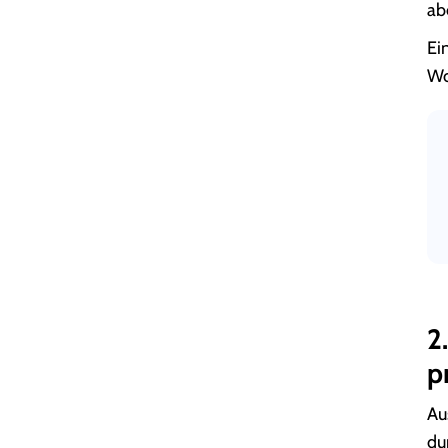
ab
Ei
Wo
2
p
Au
du