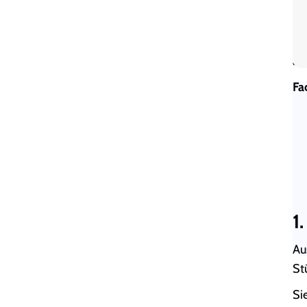
Au
au
We
al
Fa
1
Au
St
Si