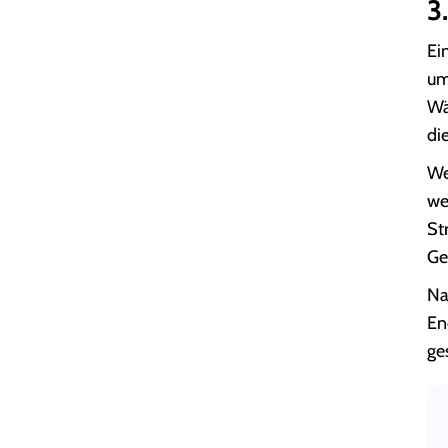
3
Ei
um
Wä
di
We
we
St
Ge
Na
En
ge