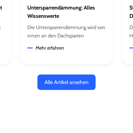
t
Untersparrendämmung: Alles
S
Wissenswerte
D
t
Die Untersparrendämmung wird von
D
innen an den Dachsparren
H
angebracht und ist eine Möglichkeit,
M
Mehr erfahren
um den Wärmeschutz eines Daches
D
zu verbessern. Doch wie ist sie
O
aufgebaut? Wann lohnt sich der
A
Einsatz einer
D
Alle Artikel ansehen
Untersparrendämmung? Und
M
welche Kosten sind damit
g
verbunden? Antworten auf diese
g
und viele weitere Fragen finden Sie
F
in diesem Ratgeber.
g
m